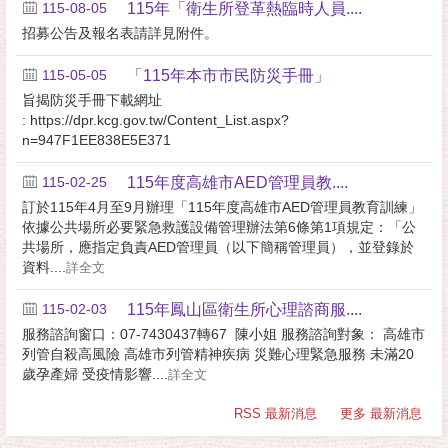
115-08-05
115年「衛生所登革熱臨時人員....
招募公告及報名表請詳見附件。
115-05-05
「115年本市市民防災手冊」
旨揭防災手冊下載網址
: https://dpr.kcg.gov.tw/Content_List.aspx?
n=947F1EE838E5E371
115-02-25
115年度高雄市AED管理員教....
訂於115年4月至9月辦理「115年度高雄市AED管理員教育訓練」
依據公共場所必要緊急救護設備管理辦法第6條第1項規定：「公
共場所，應指定負責AED管理員（以下簡稱管理員），並登錄於
資料....
詳全文
115-02-03
115年鳳山區衛生所心理諮商服....
服務諮詢窗口：07-7430437轉67 陳小姐 服務諮詢對象： 高雄市
列管自殺高風險 高雄市列管精神疾病 災難心理緊急服務 未滿20
歲孕產婦 受疫情影響....
詳全文
RSS 最新消息
更多 最新消息