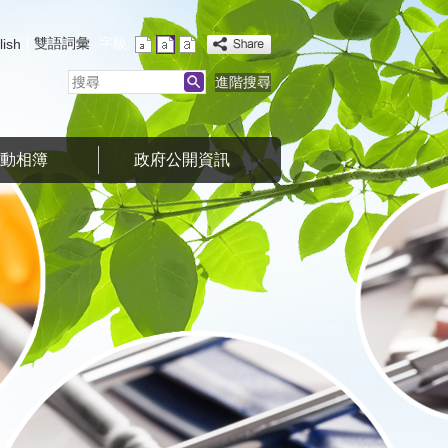
雙語詞彙
字級:
lish
搜
進階搜尋
尋
活動相簿
政府公開資訊