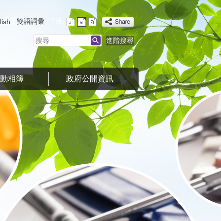
雙語詞彙
字級:
lish
搜
進階搜尋
尋
活動相簿
政府公開資訊