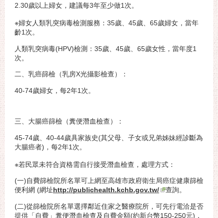
2.30歲以上婦女，建議每3年至少做1次。
※婦女人類乳突病毒檢測服務：35歲、45歲、65歲婦女，當年
齡1次。
人類乳突病毒(HPV)檢測：35歲、45歲、65歲女性，當年度1
次。
二、乳癌篩檢（乳房X光攝影檢查）：
40-74歲婦女，每2年1次。
三、大腸癌篩檢（糞便潛血檢查）：
45-74歲、40-44歲具家族史(其父母、子女或兄弟姊妹經診斷為
大腸癌者)，每2年1次。
※若民眾未符合資格需自行接受潛血檢查，處理方式：
(一)自費篩檢院所名單可上網至高雄市政府衛生局癌症健康篩檢
便利網 (網址
http://publichealth.kchb.gov.tw/
查詢。
(二)從篩檢院所名單選擇鄰近住家之醫療院所，可先行電洽是否
提供「自費」糞便潛血檢查及自費金額(約新台幣150-250元)，