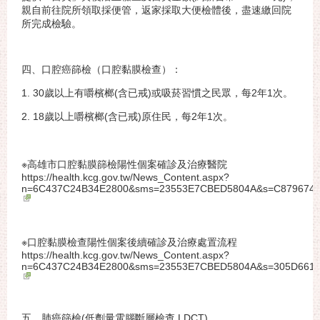
親自前往院所領取採便管，返家採取大便檢體後，盡速繳回院
所完成檢驗。
四、口腔癌篩檢（口腔黏膜檢查）：
1. 30歲以上有嚼檳榔(含已戒)或吸菸習慣之民眾，每2年1次。
2. 18歲以上嚼檳榔(含已戒)原住民，每2年1次。
※高雄市口腔黏膜篩檢陽性個案確診及治療醫院
https://health.kcg.gov.tw/News_Content.aspx?
n=6C437C24B34E2800&sms=23553E7CBED5804A&s=C879674
※口腔黏膜檢查陽性個案後續確診及治療處置流程
https://health.kcg.gov.tw/News_Content.aspx?
n=6C437C24B34E2800&sms=23553E7CBED5804A&s=305D661
五、肺癌篩檢(低劑量電腦斷層檢查 LDCT)