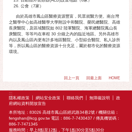
自動體外去顫器(AED)設置地點（8家）
公會（7家）
由於高雄市鳳山區醫療資源豐富，民眾就醫方便。南台灣
之醫學中心如高雄醫學大學附設中和醫院、榮民總醫院、高雄
長庚醫院，及區域醫院如 802 陸軍醫院、海軍總醫院鳳山長
庚醫院、等等均在車程 30 分鐘之內的臨近地區。另外高雄市
內以及鳳山區內更有許多地區醫院、小型綜合醫院、私人診所
等，所以鳳山區的醫療資源十分充足，屬於都市化的醫療資源
環境。
回上一頁
回最上面
HOME
:::
隱私權政策
網站安全政策
聯絡我們
無障礙說明
政
府網站資料開放宣告
本所地址：83026 高雄市鳳山區經武路34巷2號 / 機關信箱：
fengshan@kcg.gov.tw 電話：886-7-7430437 / 傳真機號碼：
886-7-7471345
服務時間：早上8點至12點，下午1點30分至5點30分