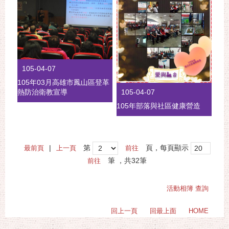
105-04-07
105年03月高雄市鳳山區登革
熱防治衛教宣導
105-04-07
105年部落與社區健康營造
|
第
頁，每頁顯示
最前頁
上一頁
筆
，共32筆
活動相簿 查詢
回上一頁
回最上面
HOME