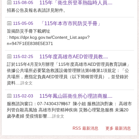
115-08-05
115年「衛生所登革熱臨時人員....
招募公告及報名表請詳見附件。
115-05-05
「115年本市市民防災手冊」
旨揭防災手冊下載網址
: https://dpr.kcg.gov.tw/Content_List.aspx?
n=947F1EE838E5E371
115-02-25
115年度高雄市AED管理員教....
訂於115年4月至9月辦理「115年度高雄市AED管理員教育訓練」
依據公共場所必要緊急救護設備管理辦法第6條第1項規定：「公
共場所，應指定負責AED管理員（以下簡稱管理員），並登錄於
資料....
詳全文
115-02-03
115年鳳山區衛生所心理諮商服....
服務諮詢窗口：07-7430437轉67 陳小姐 服務諮詢對象： 高雄市
列管自殺高風險 高雄市列管精神疾病 災難心理緊急服務 未滿20
歲孕產婦 受疫情影響....
詳全文
RSS 最新消息
更多 最新消息